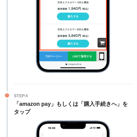
500,000回
67,800円
150個
580円
1,000,000回
98,000円
200個
680円
日本人コメント
15個
2,990円
250個
780円
+ 保存
300個
880円
400個
980円
500個
1,050円
外国人シェア
1,000個
1,480円
1,500個
1,880円
2,000個
2,280円
「amazon pay」もしくは「購入手続きへ」を
タップ
2,500個
2,680円
5,000個
4,880円