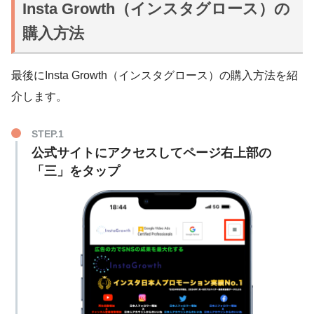
500人
3,980円
Insta Growth（インスタグロース）の
ー
10人
480円
500人
18,700円
100人
1,480円
1,000人
7,960円
購入方法
50人
890円
1,000人
32,800円
200人
2,980円
2,500人
15,900円
100人
1,280円
100人
670円
日本人フォロワ
外国人登録者
500人
5,490円
最後にInsta Growth（インスタグロース）の購入方法を紹
5,000人
29,800円
ー
500人
4,980円
介します。
500人
2,780円
1,000人
9,990円
100,000人
54,800円
1,000人
8,980円
1,000人
3,880円
2,000人
19,980円
100人
998円
5,000人
44,800円
公式サイトにアクセスしてページ右上部の
2,000人
5,480円
20個
298円
200人
1,480円
「三」をタップ
外国人フォロワ
10個
390円
3,000人
7,680円
50個
495円
ー
500人
2,490円
外国人フォロワ
25個
570円
5,000人
11,980円
100個
798円
ー
1,000人
4,980円
50個
780円
10,000人
19,800円
200個
1,598円
3,000人
12,900円
日本人いいね
100個
990円
15,000人
34,800円
500個
3,280円
5,000人
19,800円
外国人高評価
200個
1,980円
50,000人
49,800円
1,000個
5,980円
50個
550円
500個
4,980円