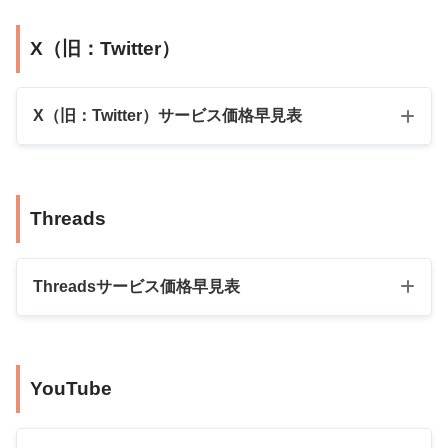
商品名
数量
料金（税込）
X（旧：Twitter）
10人
640円
25人
790円
X（旧：Twitter）サービス価格早見表
50人
1,320円
100人
1,940円
商品名
数量
料金（税込）
Threads
200人
3,840円
500人
9,800円
日本人フォロワ
300人
5,540円
ー
1,000人
18,900円
Threadsサービス価格早見表
500人
9,380円
日本人フォロワ
1,400人
24,800円
ー
1,000人
17,900円
2,800人
44,800円
商品名
数量
料金（税込）
2,000人
33,800円
YouTube
3,800人
59,800円
100人
670円
5,000人
69,800円
日本人いいね＆
1,000個ずつ
7,980円
500人
2,780円