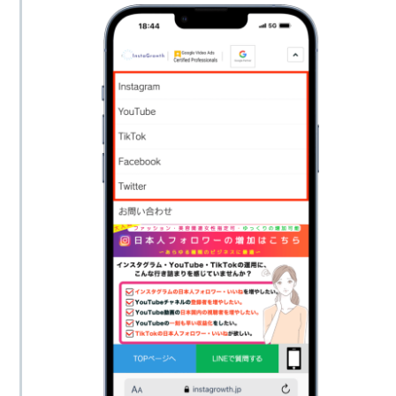
500個
1,980円
25個
670円
5,000回
3,480円
外国人いいね
1,000個
3,980円
50個
880円
10,000回
6,480円
1,500個
5,980円
100個
1,480円
20,000回
11,920円
3,000個
11,800円
日本人女性いい
200個
2,480円
25,000回
14,900円
ね
5,000個
18,800円
300個
3,480円
外国人再生回数
50,000回
29,800円
10,000個
34,800円
500個
5,480円
100,000回
54,800円
1,000回
990円
1,000個
9,780円
200,000回
99,800円
1,500回
1,485円
2,000個
16,800円
300,000回
144,800円
2,000回
1,980円
500個
590円
500,000回
244,800円
5,000回
3,990円
1,000個
999円
日本人コメント
1個
350円
日本人再生回数
10,000回
7,980円
2,000個
1,998円
20,000回
14,980円