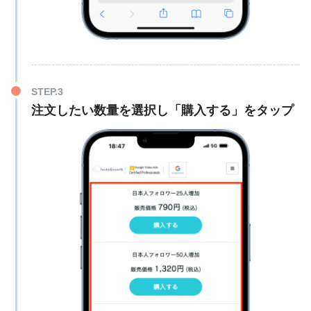
3,000個
2,997円
50,000回
37,800円
外国人いいね
5,000個
4,995円
100,000回
74,800円
10,000個
9,900円
500,000回
299,000円
20,000個
18,900円
1,000回
498円
注文したい数量を選択し「購入する」をタップ
30,000個
28,390円
1,500回
748円
50,000個
44,800円
2,000回
998円
5個
998円
2,500回
1,240円
10個
1,990円
5,000回
1,980円
外国人再生回数
日本人コメント
20個
3,990円
10,000回
2,980円
30個
5,990円
50,000回
9,980円
50個
9,990円
100,000回
17,800円
100個
480円