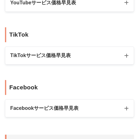
RT
10,000人
134,800円
YouTubeサービス価格早見表
外国人フォロワ
1,000人
3,880円
15個
2,990円
10人
1,480円
ー
5,000人
11,980円
20個
3,990円
25人
2,180円
商品名
数量
料金（税込）
TikTok
10,000人
19,800円
日本人コメント
25個
4,990円
50人
2,880円
100人
1,480円
60個
17,800円
100人
2,980円
200人
2,990円
日本人鍵アカウ
TikTokサービス価格早見表
ントフォロワー
100個
24,800円
200人
4,990円
300人
4,480円
300人
8,980円
400人
5,280円
商品名
数量
料金（税込）
500人
10,980円
Facebook
日本人登録者
500人
5,980円
50人
980円
1,000人
18,900円
1,000人
9,980円
100人
1,280円
Facebookサービス価格早見表
50人
2,870円
2,000人
19,480円
200人
1,980円
100人
3,970円
3,000人
28,900円
300人
2,480円
日本人女性フォ
商品名
数量
料金
300人
7,970円
5,000人
47,900円
日本人フォロワ
ロワー