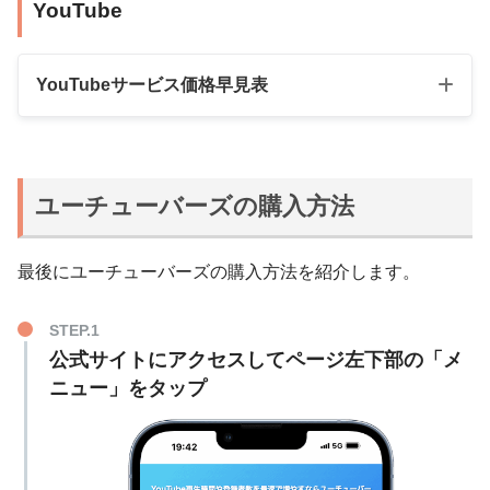
YouTube
10,000人
28,800円
100人
8,000円
30,000人
73,800円
300人
23,000円
YouTubeサービス価格早見表
50,000人
91,800円
500人
38,000円
100個
2,700円
日本人フォロワ
1,000人
78,000円
ー
商品名
数量
料金（税込）
500個
5,400円
10,000人
28,800円
ユーチューバーズの購入方法
100人
1,800円
1,000個
9,000円
30,000人
73,800円
500人
9,000円
3,000個
13,500円
最後にユーチューバーズの購入方法を紹介します。
50,000人
91,800円
外国人いいね
外国人登録者
1,000人
18,000円
5,000個
20,700円
100人
1,800円
5,000人
80,000円
10,000個
38,700円
公式サイトにアクセスしてページ左下部の「メ
500人
3,600円
10,000人
140,000円
ニュー」をタップ
25,000個
74,700円
1,000人
5,400円
外国人フォロワ
100個
900円
50,000個
137,700円
ー
2,000人
10,800円
200個
1,800円