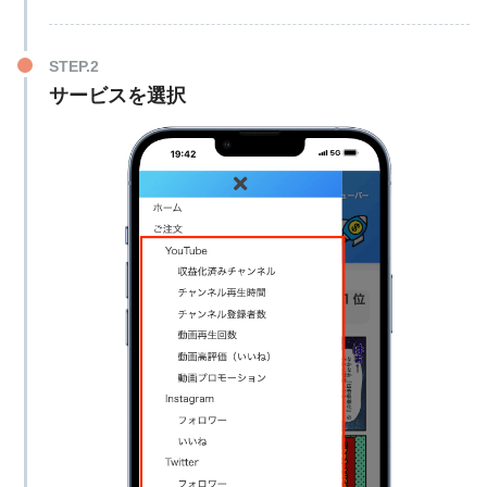
2,000個
16,200円
1,000回
1,800円
5,000個
29,700円
5,000回
7,200円
サービスを選択
10,000回
10,800円
外国人再生回数
25,000回
19,800円
50,000回
37,800円
100,000回
82,800円